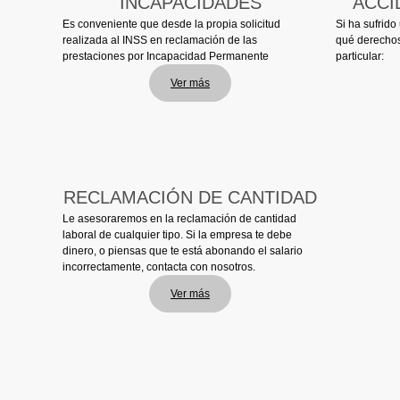
INCAPACIDADES
ACCI
Es conveniente que desde la propia solicitud
Si ha sufrido
realizada al INSS en reclamación de las
qué derechos
prestaciones por Incapacidad Permanente
particular:
Ver más
RECLAMACIÓN DE CANTIDAD
Le asesoraremos en la reclamación de cantidad
laboral de cualquier tipo. Si la empresa te debe
dinero, o piensas que te está abonando el salario
incorrectamente, contacta con nosotros.
Ver más