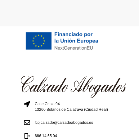
Calle Cristo 94.
13260 Bolaños de Calatrava (Ciudad Real)
fcojcalzado@calzadoabogados.es
686 14 55 04