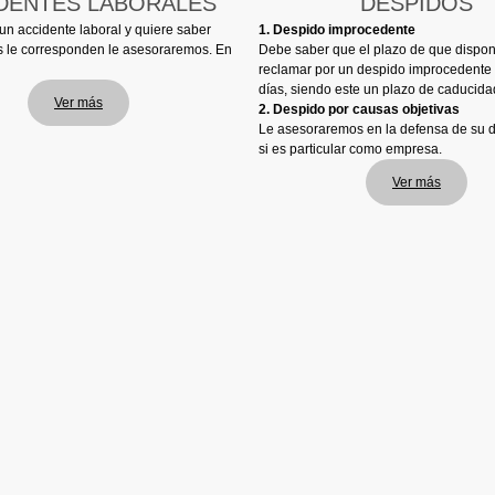
DENTES LABORALES
DESPIDOS
 un accidente laboral y quiere saber
1. Despido improcedente
 le corresponden le asesoraremos. En
Debe saber que el plazo de que dispo
reclamar por un despido improcedente
días, siendo este un plazo de caducida
Ver más
2. Despido por causas objetivas
Le asesoraremos en la defensa de su d
si es particular como empresa.
Ver más