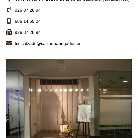
926 87 28 94
686 14 55 04
926 87 28 94
fcojcalzado@calzadoabogados.es